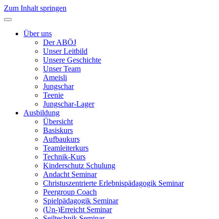
Zum Inhalt springen
Über uns
Der ABÖJ
Unser Leitbild
Unsere Geschichte
Unser Team
Ameisli
Jungschar
Teenie
Jungschar-Lager
Ausbildung
Übersicht
Basiskurs
Aufbaukurs
Teamleiterkurs
Technik-Kurs
Kinderschutz Schulung
Andacht Seminar
Christuszentrierte Erlebnispädagogik­ Seminar
Peergroup Coach
Spielpädagogik ­Seminar
(Un-)Erreicht Seminar
Seiltechnik Seminar