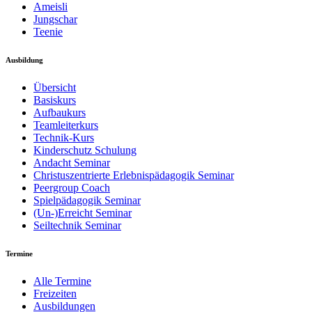
Ameisli
Jungschar
Teenie
Ausbildung
Übersicht
Basiskurs
Aufbaukurs
Teamleiterkurs
Technik-Kurs
Kinderschutz Schulung
Andacht Seminar
Christuszentrierte Erlebnispädagogik­ Seminar
Peergroup Coach
Spielpädagogik ­Seminar
(Un-)Erreicht Seminar
Seiltechnik Seminar
Termine
Alle Termine
Freizeiten
Ausbildungen