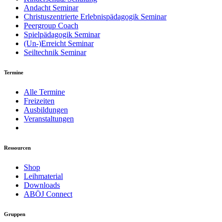
Andacht Seminar
Christuszentrierte Erlebnispädagogik­ Seminar
Peergroup Coach
Spielpädagogik ­Seminar
(Un-)Erreicht Seminar
Seiltechnik Seminar
Termine
Alle Termine
Freizeiten
Ausbildungen
Veranstaltungen
Ressourcen
Shop
Leihmaterial
Downloads
ABÖJ Connect
Gruppen