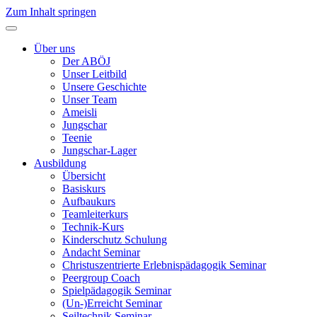
Zum Inhalt springen
Über uns
Der ABÖJ
Unser Leitbild
Unsere Geschichte
Unser Team
Ameisli
Jungschar
Teenie
Jungschar-Lager
Ausbildung
Übersicht
Basiskurs
Aufbaukurs
Teamleiterkurs
Technik-Kurs
Kinderschutz Schulung
Andacht Seminar
Christuszentrierte Erlebnispädagogik­ Seminar
Peergroup Coach
Spielpädagogik ­Seminar
(Un-)Erreicht Seminar
Seiltechnik Seminar